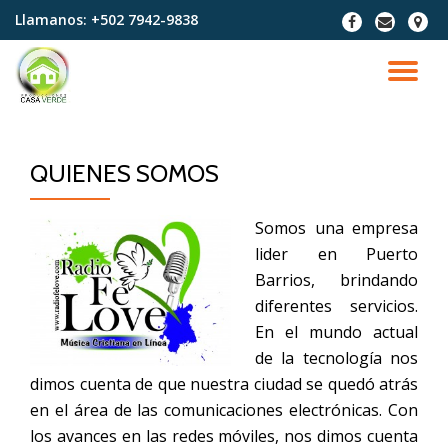
Llamanos: +502
7942-9838
fa-
far
fa-
facebook
fa-
map-
Skip
envelope
marke
to
TO
content
NA
QUIENES SOMOS
Somos una empresa
lider en Puerto
Barrios, brindando
diferentes servicios.
En el mundo actual
de la tecnología nos
dimos cuenta de que nuestra ciudad se quedó atrás
en el área de las comunicaciones electrónicas. Con
los avances en las redes móviles, nos dimos cuenta