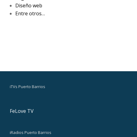
Diseño web
Entre otros…
iTVs Puerto Barrios
FeLove TV
iRadios Puerto Barrios